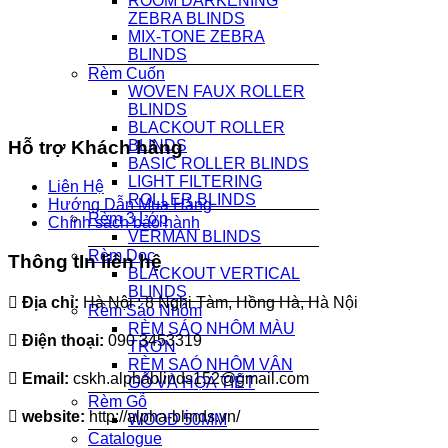
ROOM DARKENING
ZEBRA BLINDS
MIX-TONE ZEBRA
BLINDS
Rèm Cuốn
WOVEN FAUX ROLLER
BLINDS
BLACKOUT ROLLER
BLINDS
Hỗ trợ Khách hàng
BASIC ROLLER BLINDS
LIGHT FILTERING
Liên Hệ
ROLLER BLINDS
Hướng Dẫn Mua Hàng
Rèm 3 Lớp
Chính sách bảo hành
VERMAN BLINDS
Rèm Dọc
Thông tIn liên hệ
BLACKOUT VERTICAL
BLINDS
Địa chỉ:
Hà Nội : 8 Nghi Tàm, Hồng Hà, Hà Nội
Rèm Sáo Nhôm
RÈM SÁO NHÔM MÀU
Điện thoại:
090 3453319
TRƠN
RÈM SAÓ NHÔM VÂN
Email:
cskh.alphablinds152@gmail.com
GỖ VÀ HỌA TIẾT
Rèm Gỗ
website:
http://alpha-blinds.vn/
WOOD 50MM
Catalogue