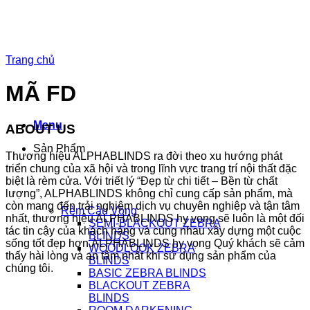
Chuyển
đến
nội
dung
Trang chủ
MÃ FD
Menu
ABOUT US
Sản Phẩm
Thương hiệu ALPHABLINDS ra đời theo xu hướng phát
triển chung của xã hội và trong lĩnh vực trang trí nội thất đặc
biệt là rèm cửa. Với triết lý “Đẹp từ chi tiết – Bền từ chất
lượng”, ALPHABLINDS không chỉ cung cấp sản phẩm, mà
còn mang đến trải nghiệm dịch vụ chuyên nghiệp và tận tâm
Rèm Cầu Vồng
nhất, thương hiệu ALPHABLINDS hy vọng sẽ luôn là một đối
SEMI-BLACKOUT ZEBRA
tác tin cậy của khách hàng và cùng nhau xây dựng một cuộc
BLINDS
sống tốt đẹp hơn.ALPHABLINDS hy vọng Quý khách sẽ cảm
WOODLOOK ZEBRA
thấy hài lòng và an tâm nhất khi sử dụng sản phẩm của
BLINDS
chúng tôi.
BASIC ZEBRA BLINDS
BLACKOUT ZEBRA
BLINDS