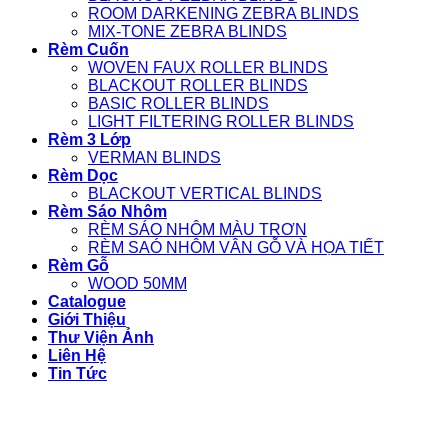
ROOM DARKENING ZEBRA BLINDS
MIX-TONE ZEBRA BLINDS
Rèm Cuốn
WOVEN FAUX ROLLER BLINDS
BLACKOUT ROLLER BLINDS
BASIC ROLLER BLINDS
LIGHT FILTERING ROLLER BLINDS
Rèm 3 Lớp
VERMAN BLINDS
Rèm Dọc
BLACKOUT VERTICAL BLINDS
Rèm Sáo Nhôm
RÈM SÁO NHÔM MÀU TRƠN
RÈM SAÓ NHÔM VÂN GỖ VÀ HỌA TIẾT
Rèm Gỗ
WOOD 50MM
Catalogue
Giới Thiệu
Thư Viện Ảnh
Liên Hệ
Tin Tức