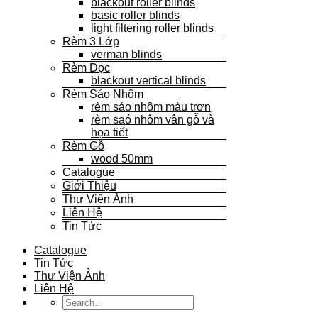
blackout roller blinds
basic roller blinds
light filtering roller blinds
Rèm 3 Lớp
verman blinds
Rèm Dọc
blackout vertical blinds
Rèm Sáo Nhôm
rèm sáo nhôm màu trơn
rèm saó nhôm vân gỗ và
họa tiết
Rèm Gỗ
wood 50mm
Catalogue
Giới Thiệu
Thư Viện Ảnh
Liên Hệ
Tin Tức
Catalogue
Tin Tức
Thư Viện Ảnh
Liên Hệ