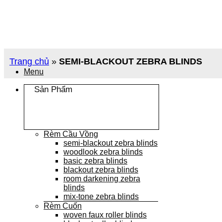
Chuyển
đến
nội
dung
Trang chủ
»
SEMI-BLACKOUT ZEBRA BLINDS
Menu
Sản Phẩm
Rèm Cầu Vồng
semi-blackout zebra blinds
woodlook zebra blinds
basic zebra blinds
blackout zebra blinds
room darkening zebra
blinds
mix-tone zebra blinds
Rèm Cuốn
woven faux roller blinds