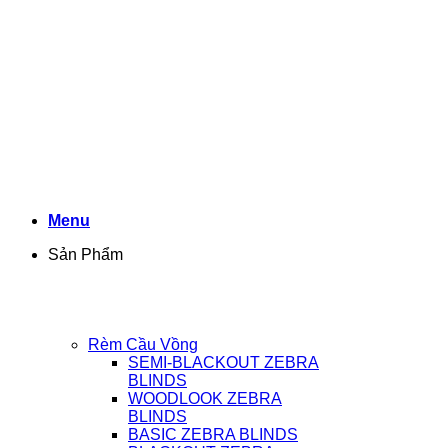
Chuyển
đến
nội
dung
Menu
Sản Phẩm
Rèm Cầu Vồng
SEMI-BLACKOUT ZEBRA
BLINDS
WOODLOOK ZEBRA
BLINDS
BASIC ZEBRA BLINDS