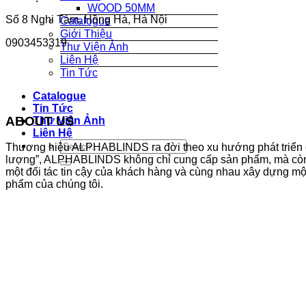
WOOD 50MM
Số 8 Nghi Tàm, Hồng Hà, Hà Nội
Catalogue
Giới Thiệu
0903453319
Thư Viện Ảnh
Liên Hệ
Tin Tức
Catalogue
Tin Tức
ABOUT US
Thư Viện Ảnh
Liên Hệ
Thương hiệu ALPHABLINDS ra đời theo xu hướng phát triển chung 
lượng”, ALPHABLINDS không chỉ cung cấp sản phẩm, mà còn 
một đối tác tin cậy của khách hàng và cùng nhau xây dựng m
phẩm của chúng tôi.