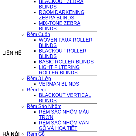
BLACKOUT ZEBRA
BLINDS
ROOM DARKENING
ZEBRA BLINDS
MIX-TONE ZEBRA
BLINDS
Rèm Cuốn
WOVEN FAUX ROLLER
BLINDS
BLACKOUT ROLLER
LIÊN HỆ
BLINDS
BASIC ROLLER BLINDS
LIGHT FILTERING
ROLLER BLINDS
Rèm 3 Lớp
VERMAN BLINDS
Rèm Dọc
BLACKOUT VERTICAL
BLINDS
Rèm Sáo Nhôm
RÈM SÁO NHÔM MÀU
TRƠN
RÈM SAÓ NHÔM VÂN
GỖ VÀ HỌA TIẾT
Rèm Gỗ
HÀ NỘI