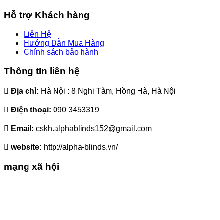
Hỗ trợ Khách hàng
Liên Hệ
Hướng Dẫn Mua Hàng
Chính sách bảo hành
Thông tIn liên hệ
Địa chỉ:
Hà Nội : 8 Nghi Tàm, Hồng Hà, Hà Nội
Điện thoại:
090 3453319
Email:
cskh.alphablinds152@gmail.com
website:
http://alpha-blinds.vn/
mạng xã hội