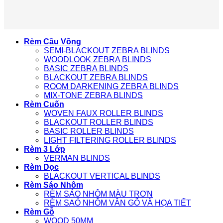
Rèm Cầu Vồng
SEMI-BLACKOUT ZEBRA BLINDS
WOODLOOK ZEBRA BLINDS
BASIC ZEBRA BLINDS
BLACKOUT ZEBRA BLINDS
ROOM DARKENING ZEBRA BLINDS
MIX-TONE ZEBRA BLINDS
Rèm Cuốn
WOVEN FAUX ROLLER BLINDS
BLACKOUT ROLLER BLINDS
BASIC ROLLER BLINDS
LIGHT FILTERING ROLLER BLINDS
Rèm 3 Lớp
VERMAN BLINDS
Rèm Dọc
BLACKOUT VERTICAL BLINDS
Rèm Sáo Nhôm
RÈM SÁO NHÔM MÀU TRƠN
RÈM SAÓ NHÔM VÂN GỖ VÀ HỌA TIẾT
Rèm Gỗ
WOOD 50MM