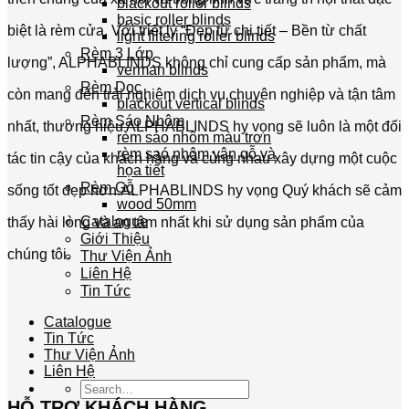
blackout roller blinds
basic roller blinds
biệt là rèm cửa. Với triết lý “Đẹp từ chi tiết – Bền từ chất
light filtering roller blinds
Rèm 3 Lớp
lượng”, ALPHABLINDS không chỉ cung cấp sản phẩm, mà
verman blinds
Rèm Dọc
còn mang đến trải nghiệm dịch vụ chuyên nghiệp và tận tâm
blackout vertical blinds
Rèm Sáo Nhôm
nhất, thương hiệu ALPHABLINDS hy vọng sẽ luôn là một đối
rèm sáo nhôm màu trơn
rèm saó nhôm vân gỗ và
tác tin cậy của khách hàng và cùng nhau xây dựng một cuộc
họa tiết
Rèm Gỗ
sống tốt đẹp hơn.ALPHABLINDS hy vọng Quý khách sẽ cảm
wood 50mm
Catalogue
thấy hài lòng và an tâm nhất khi sử dụng sản phẩm của
Giới Thiệu
chúng tôi.
Thư Viện Ảnh
Liên Hệ
Tin Tức
Catalogue
Tin Tức
Thư Viện Ảnh
Liên Hệ
HỖ TRỢ KHÁCH HÀNG