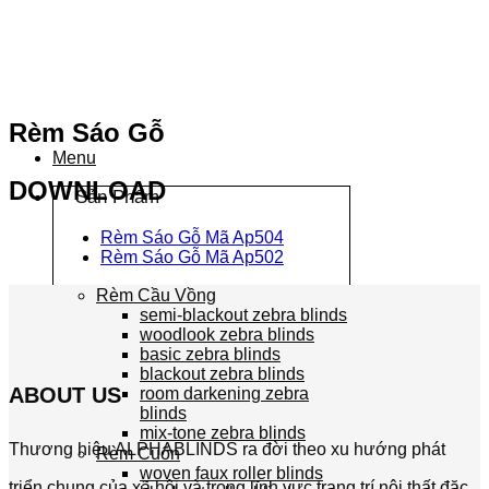
Chuyển
đến
nội
dung
Rèm Sáo Gỗ
Menu
DOWNLOAD
Sản Phẩm
Rèm Sáo Gỗ Mã Ap504
Rèm Sáo Gỗ Mã Ap502
Rèm Cầu Vồng
semi-blackout zebra blinds
woodlook zebra blinds
basic zebra blinds
blackout zebra blinds
ABOUT US
room darkening zebra
blinds
mix-tone zebra blinds
Thương hiệu ALPHABLINDS ra đời theo xu hướng phát
Rèm Cuốn
woven faux roller blinds
triển chung của xã hội và trong lĩnh vực trang trí nội thất đặc