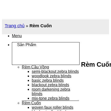
Chuyển
đến
nội
dung
Trang chủ
»
Rèm Cuốn
Menu
Sản Phẩm
Rèm Cuố
Rèm Cầu Vồng
semi-blackout zebra blinds
woodlook zebra blinds
basic zebra blinds
blackout zebra blinds
room darkening zebra
blinds
mix-tone zebra blinds
Rèm Cuốn
woven faux roller blinds