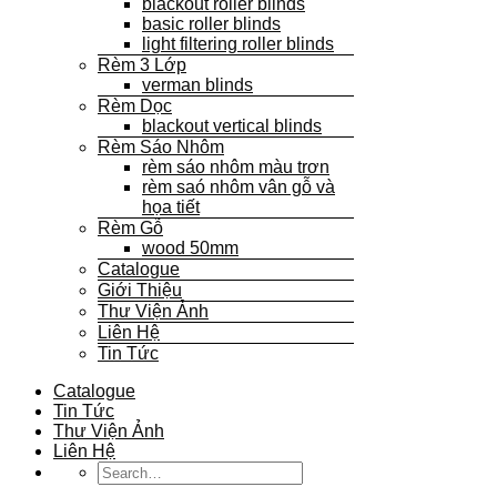
blackout roller blinds
basic roller blinds
light filtering roller blinds
Rèm 3 Lớp
verman blinds
Rèm Dọc
blackout vertical blinds
Rèm Sáo Nhôm
rèm sáo nhôm màu trơn
rèm saó nhôm vân gỗ và
họa tiết
Rèm Gỗ
wood 50mm
Catalogue
Giới Thiệu
Thư Viện Ảnh
Liên Hệ
Tin Tức
Catalogue
Tin Tức
Thư Viện Ảnh
Liên Hệ