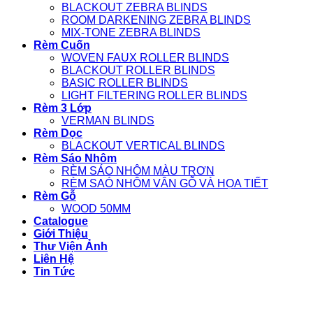
BLACKOUT ZEBRA BLINDS
ROOM DARKENING ZEBRA BLINDS
MIX-TONE ZEBRA BLINDS
Rèm Cuốn
WOVEN FAUX ROLLER BLINDS
BLACKOUT ROLLER BLINDS
BASIC ROLLER BLINDS
LIGHT FILTERING ROLLER BLINDS
Rèm 3 Lớp
VERMAN BLINDS
Rèm Dọc
BLACKOUT VERTICAL BLINDS
Rèm Sáo Nhôm
RÈM SÁO NHÔM MÀU TRƠN
RÈM SAÓ NHÔM VÂN GỖ VÀ HỌA TIẾT
Rèm Gỗ
WOOD 50MM
Catalogue
Giới Thiệu
Thư Viện Ảnh
Liên Hệ
Tin Tức