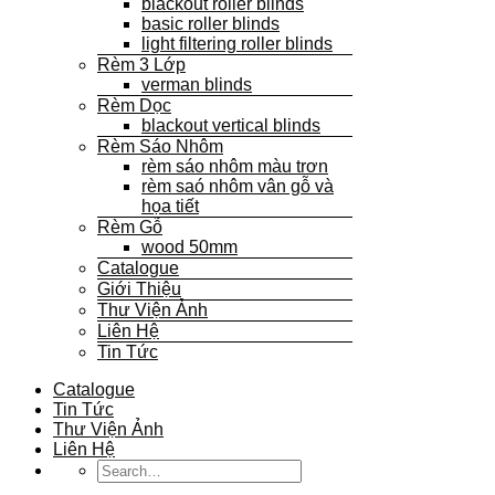
blackout roller blinds
basic roller blinds
light filtering roller blinds
Rèm 3 Lớp
verman blinds
Rèm Dọc
blackout vertical blinds
Rèm Sáo Nhôm
rèm sáo nhôm màu trơn
rèm saó nhôm vân gỗ và
họa tiết
Rèm Gỗ
wood 50mm
Catalogue
Giới Thiệu
Thư Viện Ảnh
Liên Hệ
Tin Tức
Catalogue
Tin Tức
Thư Viện Ảnh
Liên Hệ