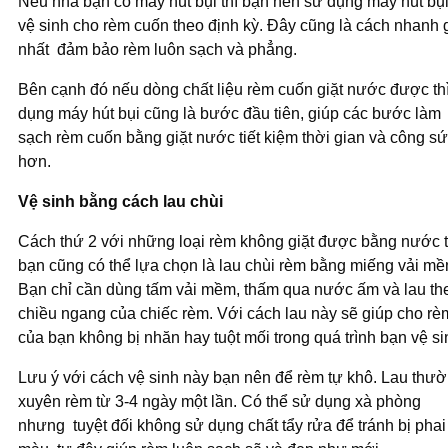
Nếu nhà bạn có máy hút bụi thì bạn nên sử dụng máy hút bụ
vệ sinh cho rèm cuốn theo định kỳ. Đây cũng là cách nhanh 
nhất đảm bảo rèm luôn sạch và phẳng.
Bên cạnh đó nếu dòng chất liệu rèm cuốn giặt nước được th
dụng máy hút bụi cũng là bước đầu tiên, giúp các bước làm
sạch rèm cuốn bằng giặt nước tiết kiệm thời gian và công s
hơn.
Vệ sinh bằng cách lau chùi
Cách thứ 2 với những loại rèm không giặt được bằng nước t
bạn cũng có thể lựa chọn là lau chùi rèm bằng miếng vải mề
Bạn chỉ cần dùng tấm vải mềm, thấm qua nước ấm và lau th
chiều ngang của chiếc rèm. Với cách lau này sẽ giúp cho rè
của bạn không bị nhăn hay tuột mối trong quá trình bạn vệ si
Lưu ý với cách vệ sinh này bạn nên để rèm tự khô. Lau thư
xuyên rèm từ 3-4 ngày một lần. Có thể sử dụng xà phòng
nhưng tuyệt đối không sử dụng chất tẩy rửa để tránh bị phai