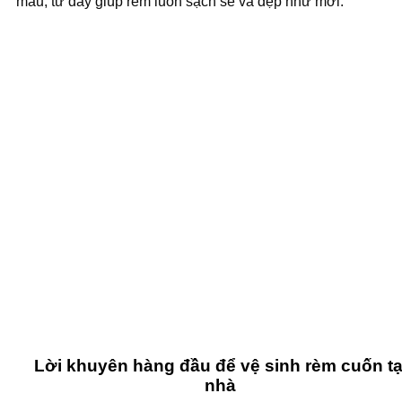
màu, tư đây giúp rèm luôn sạch sẽ và đẹp như mới.
Lời khuyên hàng đầu để vệ sinh rèm cuốn tạ
nhà