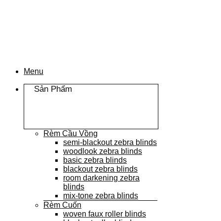
Chuyển
đến
nội
dung
Menu
Sản Phẩm
Rèm Cầu Vồng
semi-blackout zebra blinds
woodlook zebra blinds
basic zebra blinds
blackout zebra blinds
room darkening zebra
blinds
mix-tone zebra blinds
Rèm Cuốn
woven faux roller blinds